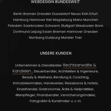
WEBDESIGN BUNDESWEIT
Berlin
Bremen
Dresden
Düsseldorf
Neuss
Köln
Erfurt
Hamburg
Hannover
Kiel
Magdeburg
Mainz
München
Potsdam
Saarbrücken
Schwerin
Stuttgart
Wiesbaden
Bonn
Dortmund
Leipzig
Essen
Bremen
Hannover
Dresden
Nürnberg
Duisburg
Münster
Trier
UNSERE KUNDEN
Rechtsanwälte &
Unternehmen & Dienstleister:
Kanzleien ,
Steuerberater,
Architekten & Ingenieure,
Beauty & Wellness,
Beratung & Coaching,
Immobilienmakler,
Handwerker,
Reisebüros & Hotels,
Einzelhandel,
Gastronomie,
Ärzte & Heilpraktiker,
Altenpfleger,
Finanzberater,
Versicherungsmakler,
Fotografen & Kunstmaler u. v. m.