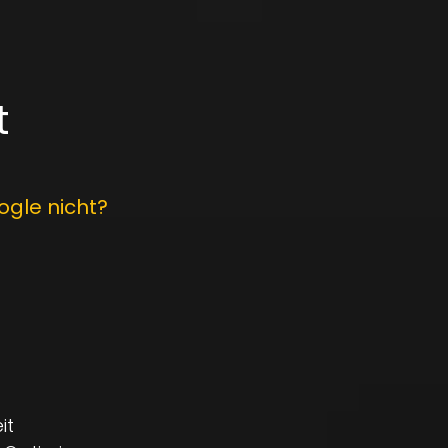
t
gle nicht?
t
it