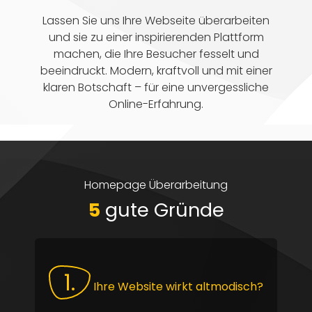
Lassen Sie uns Ihre Webseite überarbeiten
und sie zu einer inspirierenden Plattform
machen, die Ihre Besucher fesselt und
beeindruckt. Modern, kraftvoll und mit einer
klaren Botschaft – für eine unvergessliche
Online-Erfahrung.
Homepage Überarbeitung
5
gute Gründe
1.
Ihre Website wirkt altmodisch?