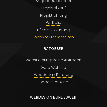
Angebotsübersicht
Projektablauf
Projektführung
Portfolio
Pflege & Wartung
Website überarbeiten
RATGEBER
Website bringt keine Anfragen
Gute Website
Webdesign Beratung
Google Ranking
WEBDESIGN BUNDESWEIT