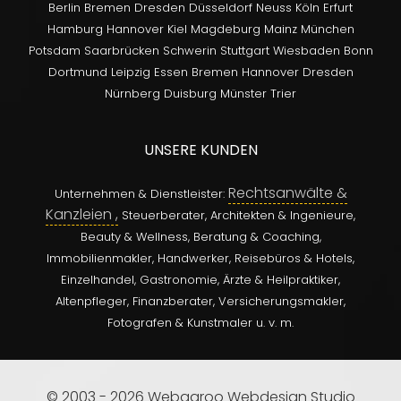
Berlin
Bremen
Dresden
Düsseldorf
Neuss
Köln
Erfurt
Hamburg
Hannover
Kiel
Magdeburg
Mainz
München
Potsdam
Saarbrücken
Schwerin
Stuttgart
Wiesbaden
Bonn
Dortmund
Leipzig
Essen
Bremen
Hannover
Dresden
Nürnberg
Duisburg
Münster
Trier
UNSERE KUNDEN
Rechtsanwälte &
Unternehmen & Dienstleister:
Kanzleien ,
Steuerberater,
Architekten & Ingenieure,
Beauty & Wellness,
Beratung & Coaching,
Immobilienmakler,
Handwerker,
Reisebüros & Hotels,
Einzelhandel,
Gastronomie,
Ärzte & Heilpraktiker,
Altenpfleger,
Finanzberater,
Versicherungsmakler,
Fotografen & Kunstmaler u. v. m.
© 2003 - 2026 Webgaroo Webdesign Studio