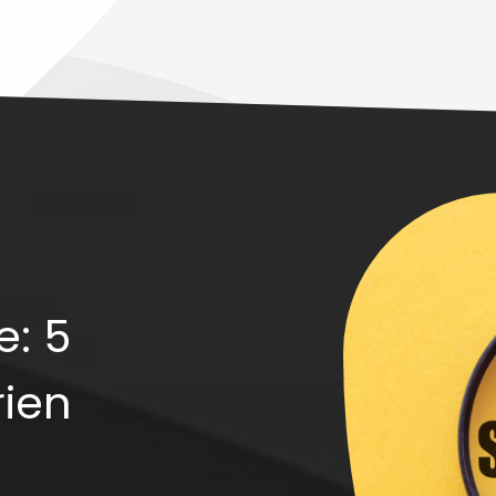
: 5
rien