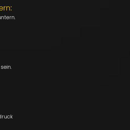
ern:
ntern.
sein.
ndruck