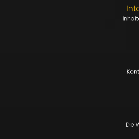
Int
Inhal
Kont
Die W