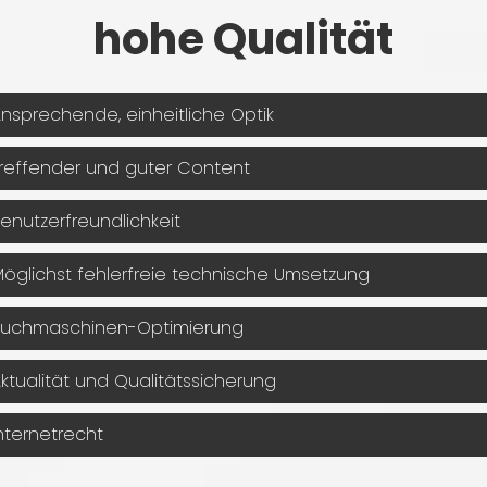
hohe Qualität
nsprechende, einheitliche Optik
reffender und guter Content
enutzerfreundlichkeit
öglichst fehlerfreie technische Umsetzung
uchmaschinen-Optimierung
ktualität und Qualitätssicherung
nternetrecht